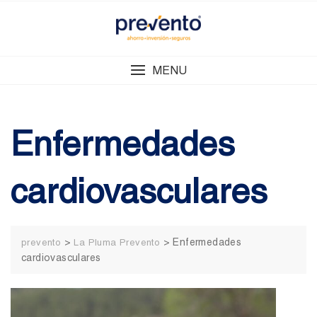
Skip
to
content
MENU
Enfermedades
cardiovasculares
>
>
Enfermedades
prevento
La Pluma Prevento
cardiovasculares