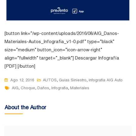
[button link=”/wp-content/uploads/2016/08/AIG_Danos-
Materiales-Autos_Infografia_v1-0.pdf” type=”black”
size=”medium” button_icon=”icon-arrow-right”
align=”fullwidth” target=”_blank”] Descargar Infografía
[PDF] [/button]
,
,
Ago 12, 2016
AUTOS
Guías Siniestro
Infografía AIG Auto
Tags
,
,
,
,
AIG
Choque
Daños
Infografia
Materiales
About the Author