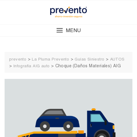
Skip
to
content
MENU
>
>
>
prevento
La Pluma Prevento
Guías Siniestro
AUTOS
>
>
Choque (Daños Materiales) AIG
Infografía AIG auto