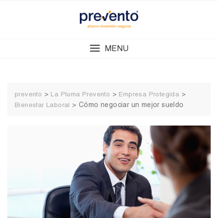
Skip
to
content
MENU
>
>
>
prevento
La Pluma Prevento
Empresa Protegida
>
Cómo negociar un mejor sueldo
Bienestar Laboral