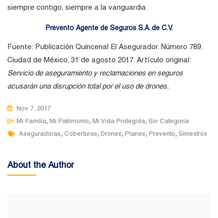
siempre contigo, siempre a la vanguardia.
Prevento Agente de Seguros S.A. de C.V.
Fuente: Publicación Quincenal El Asegurador. Número 789.
Ciudad de México, 31 de agosto 2017. Artículo original:
Servicio de aseguramiento y reclamaciones en seguros
acusarán una disrupción total por el uso de drones.
Nov 7, 2017
,
,
,
Mi Familia
Mi Patrimonio
Mi Vida Protegida
Sin Categoría
Tags
,
,
,
,
,
Aseguradoras
Coberturas
Drones
Planes
Prevento
Siniestros
About the Author