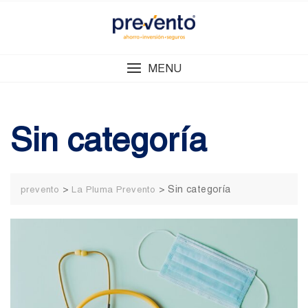
Skip
to
content
MENU
Sin categoría
>
>
Sin categoría
prevento
La Pluma Prevento