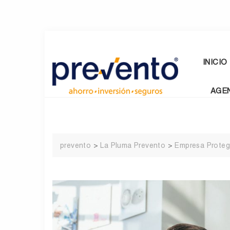
Skip
to
content
INICIO
AGE
prevento
>
La Pluma Prevento
>
Empresa Proteg