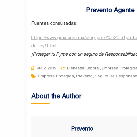
Prevento Agente 
Fuentes consultadas:
https://www.gmx.com.mx/blog-gmx/%c2%a1protege
de-ley!.html
¡Proteger tu Pyme con un seguro de Responsabilidad 
,
Jul 2, 2019
Bienestar Laboral
Empresa Protegid
Tags
,
,
Empresa Protegida
Prevento
Seguro De Responsabil
About the Author
Prevento