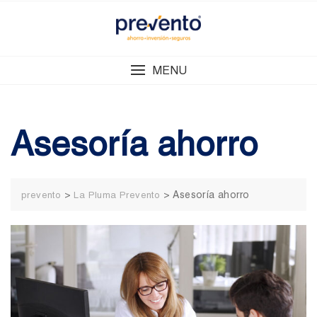
Skip
to
content
MENU
Asesoría ahorro
>
>
Asesoría ahorro
prevento
La Pluma Prevento