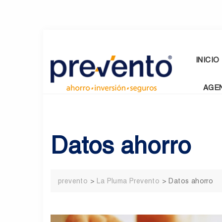
Skip
to
content
INICIO
AGE
Datos ahorro
prevento
>
La Pluma Prevento
>
Datos ahorro