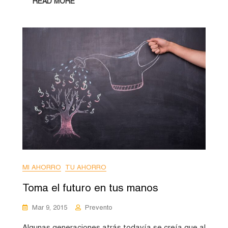
READ MORE
MI AHORRO
TU AHORRO
Toma el futuro en tus manos
Mar 9, 2015
Prevento
Algunas generaciones atrás todavía se creía que al