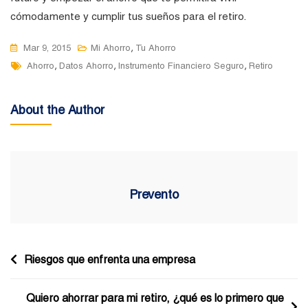
cómodamente y cumplir tus sueños para el retiro.
,
Mar 9, 2015
Mi Ahorro
Tu Ahorro
Tags
,
,
,
Ahorro
Datos Ahorro
Instrumento Financiero Seguro
Retiro
About the Author
Prevento
Navegación
Riesgos que enfrenta una empresa
de
Quiero ahorrar para mi retiro, ¿qué es lo primero que
entradas