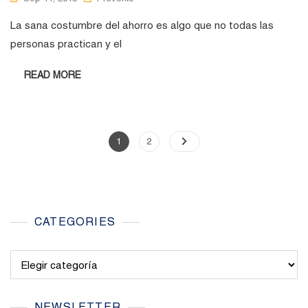
La sana costumbre del ahorro es algo que no todas las
personas practican y el
READ MORE
Paginación
Page
Page
1
2
de
entradas
CATEGORIES
Categories
NEWSLETTER