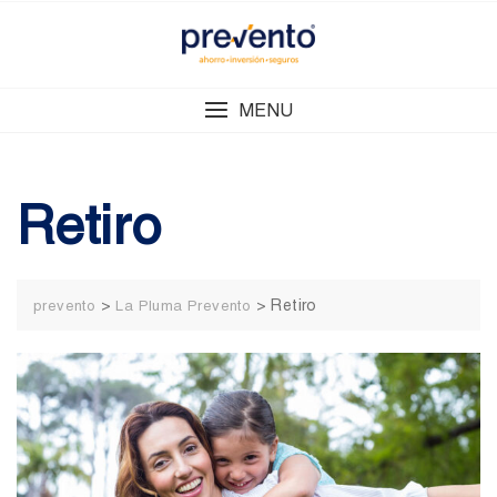
Skip
to
content
MENU
Retiro
>
>
Retiro
prevento
La Pluma Prevento