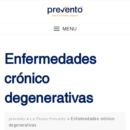
Skip
to
content
MENU
Enfermedades
crónico
degenerativas
>
>
Enfermedades crónico
prevento
La Pluma Prevento
degenerativas