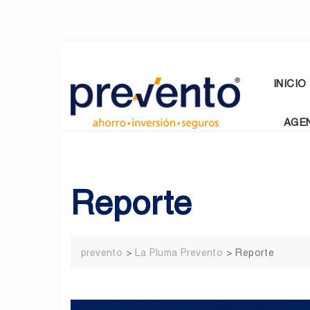
Skip
to
content
INICIO
AGE
Reporte
prevento
>
La Pluma Prevento
>
Reporte