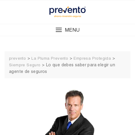
Skip
to
content
MENU
>
>
>
prevento
La Pluma Prevento
Empresa Protegida
>
Lo que debes saber para elegir un
Siempre Seguro
agente de seguros