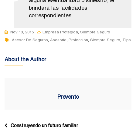
alguna eventualidad o siniestro, te
brindará las facilidades
correspondientes.
,
Nov 13, 2015
Empresa Protegida
Siempre Seguro
Tags
,
,
,
,
Asesor De Seguros
Asesoría
Protección
Siempre Seguro
Tips
About the Author
Prevento
Navegación
Construyendo un futuro familiar
de