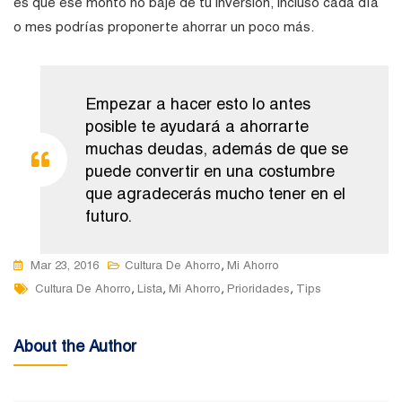
es que ese monto no baje de tu inversión, incluso cada día
o mes podrías proponerte ahorrar un poco más.
Empezar a hacer esto lo antes
posible te ayudará a ahorrarte
muchas deudas, además de que se
puede convertir en una costumbre
que agradecerás mucho tener en el
futuro.
,
Mar 23, 2016
Cultura De Ahorro
Mi Ahorro
Tags
,
,
,
,
Cultura De Ahorro
Lista
Mi Ahorro
Prioridades
Tips
About the Author